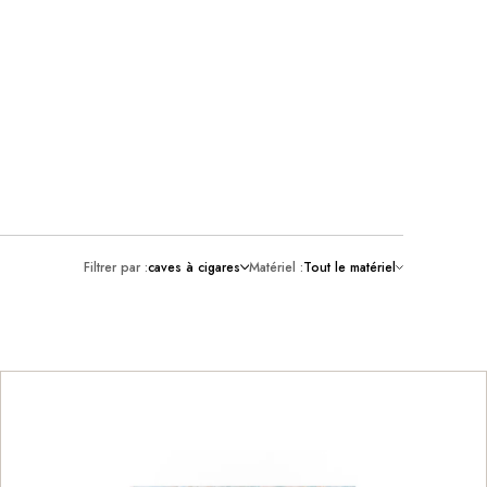
Filtrer par :
caves à cigares
Matériel :
Tout le matériel
Boîte à cigares
Cuir
Armoire à cigares
En bois
caves à cigares