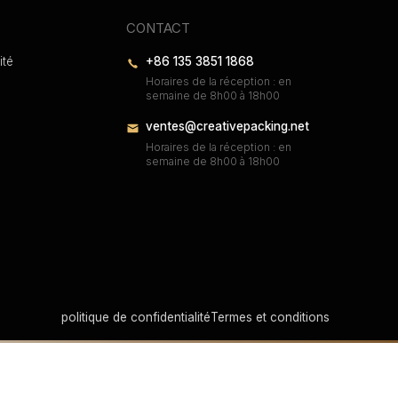
CONTACT
ité
+86 135 3851 1868
Horaires de la réception : en
semaine de 8h00 à 18h00
ventes@creativepacking.net
Horaires de la réception : en
semaine de 8h00 à 18h00
politique de confidentialité
Termes et conditions