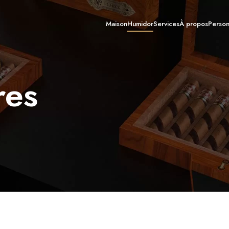
Maison
Humidor
Services
À propos
Person
Boîte à cigares
Armoire à cigares
res
caves à cigares