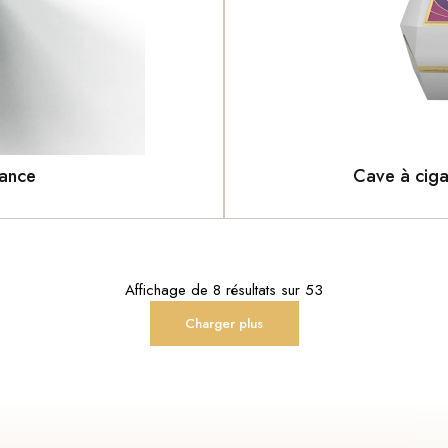
sance
Cave à ciga
Acceptez de recevoir les 
informations sur les industr
l'emballage créatif.
Soumettre
Affichage de
8 résultats
sur
53
Charger plus