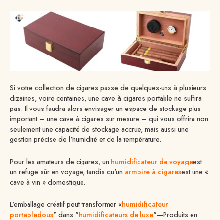
Si votre collection de cigares passe de quelques-uns à plusieurs
dizaines, voire centaines, une cave à cigares portable ne suffira
pas. Il vous faudra alors envisager un espace de stockage plus
important – une cave à cigares sur mesure – qui vous offrira non
seulement une capacité de stockage accrue, mais aussi une
gestion précise de l'humidité et de la température.
Pour les amateurs de cigares, un
humidificateur de voyage
est
un refuge sûr en voyage, tandis qu'un
armoire à cigares
est une «
cave à vin » domestique.
L'emballage créatif peut transformer «
humidificateur
portable
d
ous
" dans "
humidificateurs de luxe
"—Produits en